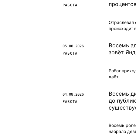
процентов
РАБОТА
Отраслевая с
происходит 
Восемь ад
05.08.2026
зовёт Янд
РАБОТА
Робот приход
даёт.
Восемь д
04.08.2026
до публик
РАБОТА
существу
Восемь ролей
набрало девя